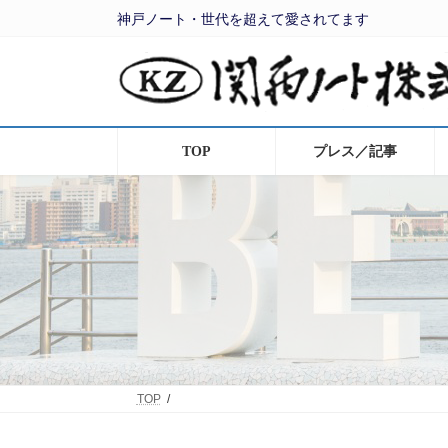
コ
ナ
神戸ノート・世代を超えて愛されてます
ン
ビ
テ
ゲ
ン
ー
ツ
シ
へ
ョ
ス
ン
キ
に
ッ
移
TOP
プレス／記事
プ
動
TOP