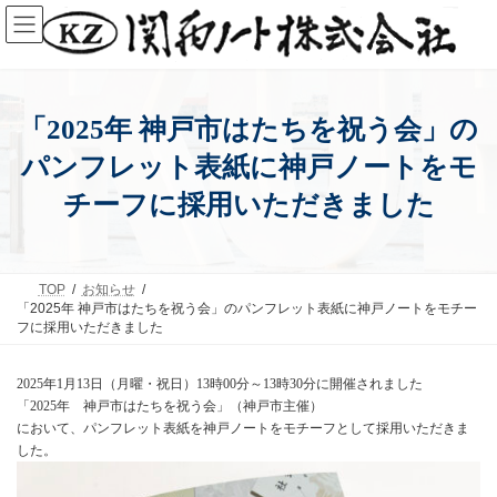
コ
ナ
ン
ビ
テ
ゲ
ン
ー
ツ
シ
へ
ョ
ス
ン
「2025年 神戸市はたちを祝う会」の
キ
に
ッ
移
パンフレット表紙に神戸ノートをモ
プ
動
チーフに採用いただきました
TOP
お知らせ
「2025年 神戸市はたちを祝う会」のパンフレット表紙に神戸ノートをモチー
フに採用いただきました
2025年1月13日（月曜・祝日）13時00分～13時30分に開催されました
「2025年 神戸市はたちを祝う会」（神戸市主催）
において、パンフレット表紙を神戸ノートをモチーフとして採用いただきま
した。