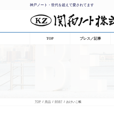
コ
ナ
神戸ノート・世代を超えて愛されてます
ン
ビ
テ
ゲ
ン
ー
ツ
シ
へ
ョ
ス
ン
キ
に
ッ
移
TOP
プレス／記事
プ
動
TOP
商品
B5B7
おけいこ帳