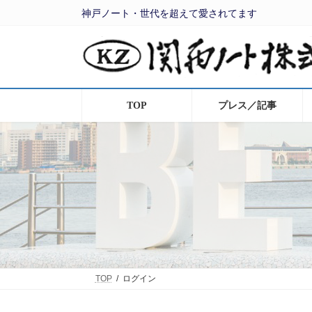
コ
ナ
神戸ノート・世代を超えて愛されてます
ン
ビ
テ
ゲ
ン
ー
ツ
シ
へ
ョ
ス
ン
キ
に
ッ
移
TOP
プレス／記事
プ
動
TOP
ログイン