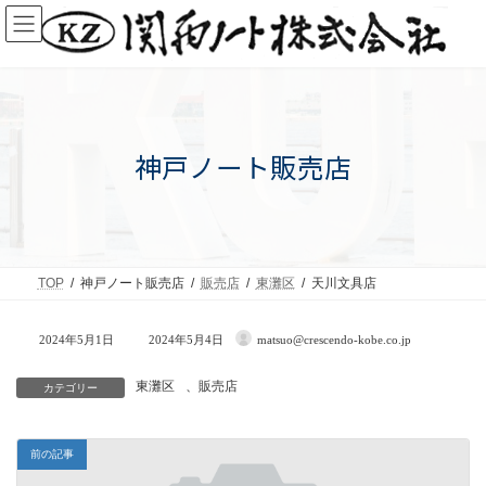
コ
ナ
ン
ビ
テ
ゲ
ン
ー
ツ
シ
へ
ョ
ス
ン
キ
に
ッ
移
神戸ノート販売店
プ
動
TOP
神戸ノート販売店
販売店
東灘区
天川文具店
最
2024年5月1日
2024年5月4日
matsuo@crescendo-kobe.co.jp
終
更
新
東灘区
、
販売店
カテゴリー
日
時
:
前の記事