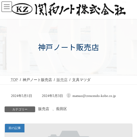
コ
ナ
ン
ビ
テ
ゲ
ン
ー
ツ
シ
へ
ョ
ス
ン
キ
に
ッ
移
神戸ノート販売店
プ
動
TOP
神戸ノート販売店
販売店
文具マツダ
最
2024年5月1日
2024年5月3日
matsuo@crescendo-kobe.co.jp
終
更
新
販売店
、
長田区
カテゴリー
日
時
:
前の記事