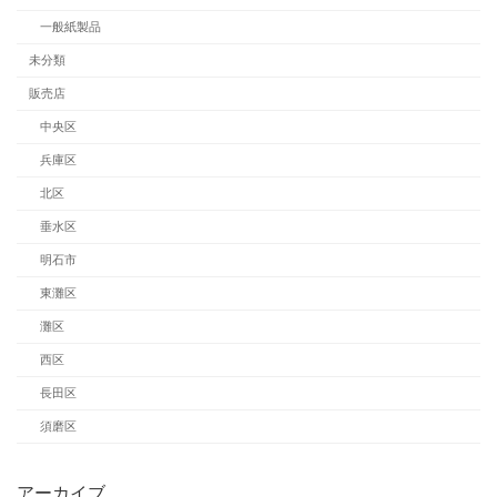
一般紙製品
未分類
販売店
中央区
兵庫区
北区
垂水区
明石市
東灘区
灘区
西区
長田区
須磨区
アーカイブ