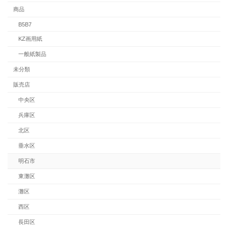
商品
B5B7
KZ画用紙
一般紙製品
未分類
販売店
中央区
兵庫区
北区
垂水区
明石市
東灘区
灘区
西区
長田区