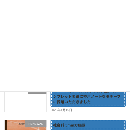
最近の投稿
トピックス-風見鶏 2025.7.31
未分類
2025年10月19日
Gakken「地球の歩き方 2026-27 兵庫」
お知らせ
に掲載いただきました
2025年9月30日
「2025年 神戸市はたちを祝う会」のパ
お知らせ
ンフレット表紙に神戸ノートをモチーフ
に採用いただきました
2025年1月15日
RENEWAL
社会科 5mm方眼罫